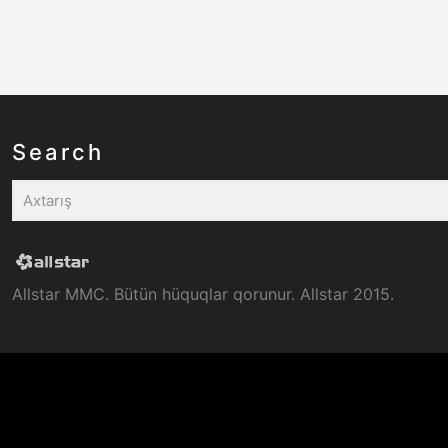
Search
Allstar MMC. Bütün hüquqlar qorunur. Allstar 2015.