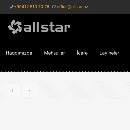
+99412 510 70 76
office@allstar.az
Haqqımızda
Məhsullar
İcarə
Layihələr