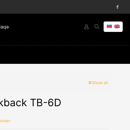
laqə
Show all
kback TB-6D
orları