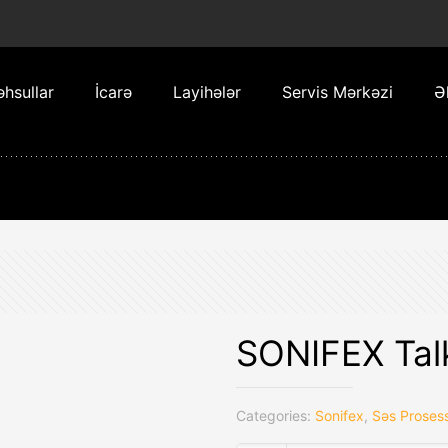
hsullar
İcarə
Layihələr
Servis Mərkəzi
Ə
SONIFEX Tal
Categories:
Sonifex
,
Səs Prosess