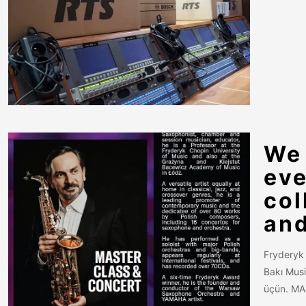
We 
eve
col
an
Fryderyk 
Bakı Musi
üçün. M