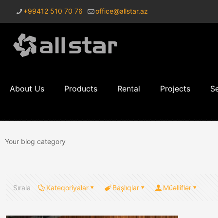
+99412 510 70 76
office@allstar.az
About Us
Products
Rental
Projects
Se
Your blog category
Sırala
Kateqoriyalar
Başlıqlar
Müəlliflər