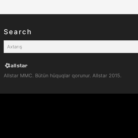
Search
Allstar MMC. Bütün hüquqlar qorunur. Allstar 2015.