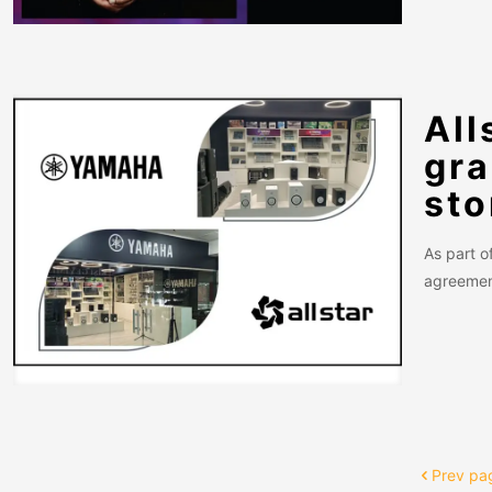
All
gra
sto
As part o
agreement
Prev pa