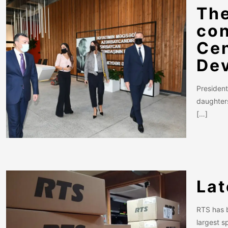
The
con
Cen
Dev
President
daughters
[…]
Lat
RTS has b
largest s