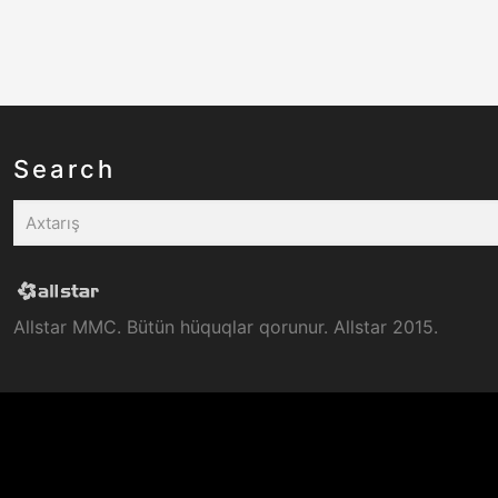
Search
Allstar MMC. Bütün hüquqlar qorunur. Allstar 2015.