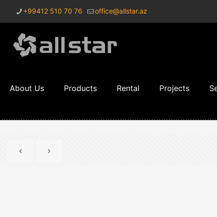
+99412 510 70 76
office@allstar.az
About Us
Products
Rental
Projects
Se