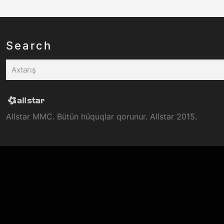
Search
Allstar MMC. Bütün hüquqlar qorunur. Allstar 2015.