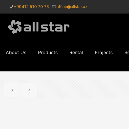
+99412 510 70 76
office@allstar.az
About Us
Products
Rental
Projects
Se