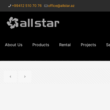
+99412 510 70 76
office@allstar.az
About Us
Products
Rental
Projects
Se